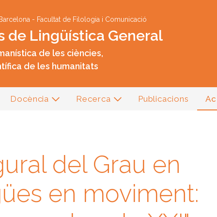
Vés al contingut
 Barcelona
-
Facultat de Filologia i Comunicació
s de Lingüística General
anística de les ciències,
tífica de les humanitats
Docència
Recerca
Publicacions
Ac
ural del Grau en
ngües en moviment: