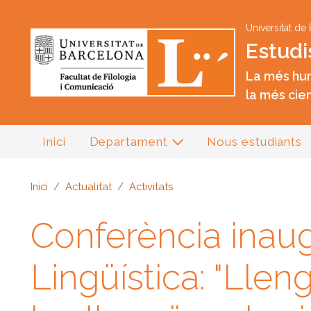
Universitat de
Estudi
La més hum
la més cien
Inici
Departament
Nous estudiants
Inici
Actualitat
Activitats
Conferència inaug
Lingüística: "Lle