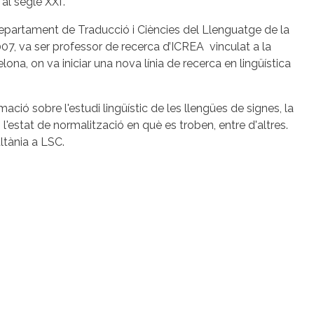
al segle XXI".
Departament de Traducció i Ciències del Llenguatge de la
7, va ser professor de recerca d’ICREA vinculat a la
ona, on va iniciar una nova línia de recerca en lingüística
ació sobre l'estudi lingüístic de les llengües de signes, la
l'estat de normalització en què es troben, entre d'altres.
tània a LSC.