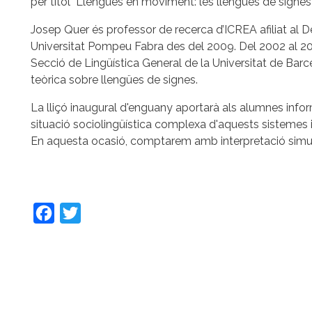
per títol "Llengües en moviment: les llengües de signes 
Josep Quer és professor de recerca d’ICREA afiliat al 
Universitat Pompeu Fabra des del 2009. Del 2002 al 200
Secció de Lingüística General de la Universitat de Barcel
teòrica sobre llengües de signes.
La lliçó inaugural d'enguany aportarà als alumnes inform
situació sociolingüística complexa d'aquests sistemes i 
En aquesta ocasió, comptarem amb interpretació simul
Facebook
Twitter