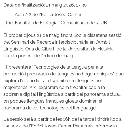
Data de finalització
21 maig 2026, 17:30
Aula 2.2 de l'Edifici Josep Carner,
Lloc
Facultat de Filologia i Comunicació de la UB
El proper dijous 21 de maig tindrà lloc la dissetena sessió
del Seminari de Recerca Interdisciplinària en l'Àmbit
Lingüístic. Ona de Gibert, de la Universitat de Helsinki,
serà la ponent de l'edició de maig.
Hi presentarà "Tecnologies de la llengua per a la
promoció i preervació de llengües no hegemòniques", que
explora l'espai digital disponible en llengües no
majoritàries. Així, explorarà com treballar cap a la
sobirania digital i lingüística a partir del panorama actual,
on poques llengües franques gloals dominen el
panorama de les tecnologies del llenguatge.
La sessió serà a partir de les 16h de la tarda i tindrà lloc a
l'aula 2.2 de l'Edifici Josep Carner. Per a més informació,