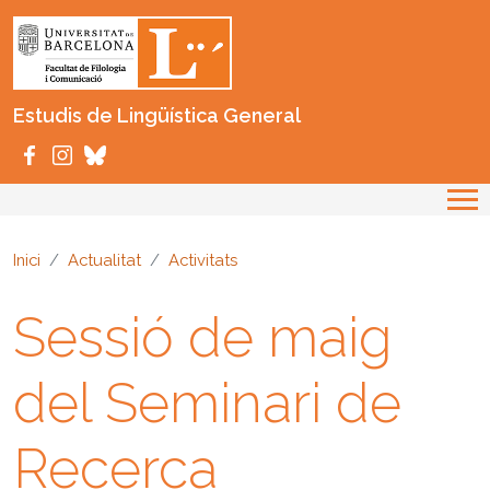
Vés al contingut
Estudis de Lingüística General
Inici
Actualitat
Activitats
Sessió de maig
del Seminari de
Recerca