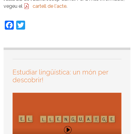
vegeu el
cartell de l'acte
.
Facebook
Twitter
Estudiar lingüística: un món per
descobrir!