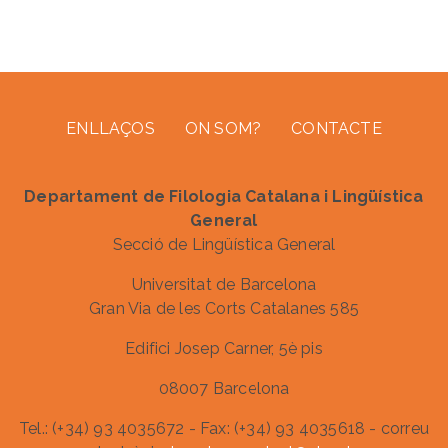
Footer menu
ENLLAÇOS
ON SOM?
CONTACTE
Departament de Filologia Catalana i Lingüística
General
Secció de Lingüística General
Universitat de Barcelona
Gran Via de les Corts Catalanes 585
Edifici Josep Carner, 5è pis
08007 Barcelona
Tel.: (+34) 93 4035672 - Fax: (+34) 93 4035618 - correu