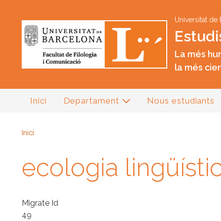
Universitat de
Estudi
La més hum
la més cien
Inici
Departament
Nous estudiants
Inici
ecologia lingüísti
Migrate Id
49