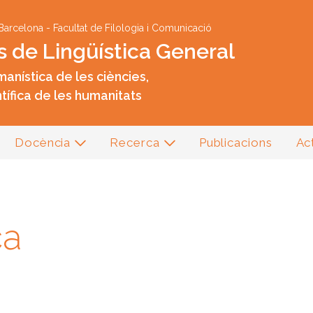
Vés al contingut
 Barcelona
-
Facultat de Filologia i Comunicació
s de Lingüística General
anística de les ciències,
tífica de les humanitats
Docència
Recerca
Publicacions
Act
ca