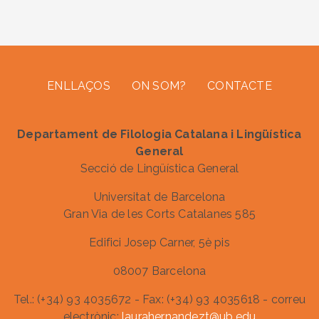
Footer menu
ENLLAÇOS
ON SOM?
CONTACTE
Departament de Filologia Catalana i Lingüística
General
Secció de Lingüística General
Universitat de Barcelona
Gran Via de les Corts Catalanes 585
Edifici Josep Carner, 5è pis
08007 Barcelona
Tel.: (+34) 93 4035672 - Fax: (+34) 93 4035618 - correu
electrònic:
laurahernandezt@ub.edu