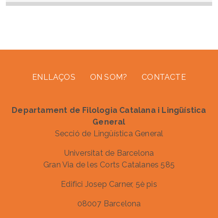
Footer menu
ENLLAÇOS
ON SOM?
CONTACTE
Departament de Filologia Catalana i Lingüística
General
Secció de Lingüística General
Universitat de Barcelona
Gran Via de les Corts Catalanes 585
Edifici Josep Carner, 5è pis
08007 Barcelona