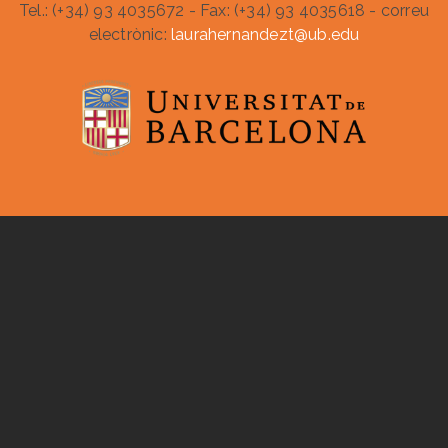
Tel.: (+34) 93 4035672 - Fax: (+34) 93 4035618 - correu
electrònic:
laurahernandezt@ub.edu