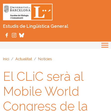
Vés al contingut
Estudis de Lingüística General
Inici
Actualitat
Notícies
El CLiC serà al
Mobile World
Congress de la