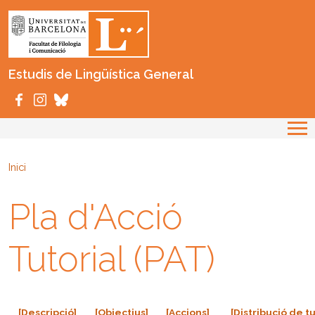
Vés al contingut
Estudis de Lingüística General
Inici
Pla d'Acció
Tutorial (PAT)
[Descripció]
[Objectius]
[Accions]
[Distribució de tu