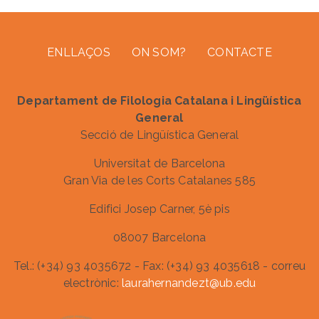
Footer menu
ENLLAÇOS
ON SOM?
CONTACTE
Departament de Filologia Catalana i Lingüística
General
Secció de Lingüística General
Universitat de Barcelona
Gran Via de les Corts Catalanes 585
Edifici Josep Carner, 5è pis
08007 Barcelona
Tel.: (+34) 93 4035672 - Fax: (+34) 93 4035618 - correu
electrònic:
laurahernandezt@ub.edu