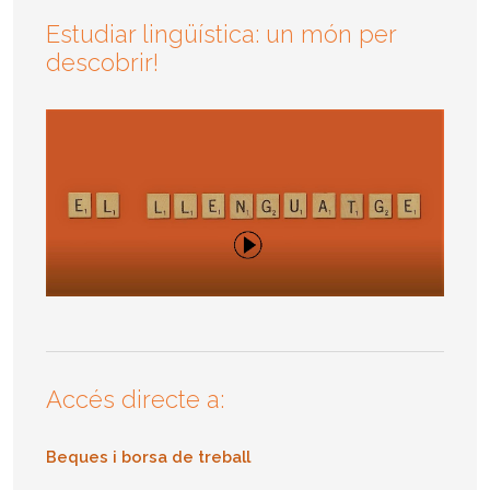
Estudiar lingüística: un món per
descobrir!
Accés directe a:
Beques i borsa de treball