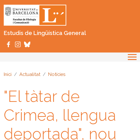
Vés al contingut
Estudis de Lingüística General
Inici
Actualitat
Notícies
"El tàtar de
Crimea, llengua
deportada", nou