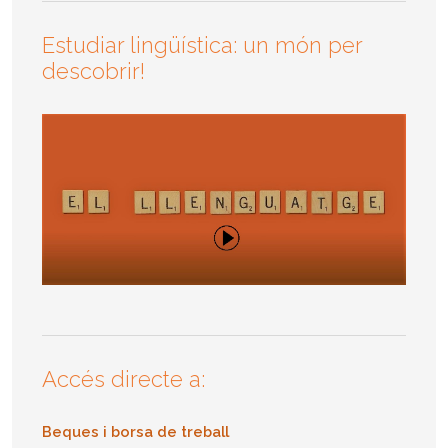
Estudiar lingüística: un món per
descobrir!
Accés directe a:
Beques i borsa de treball