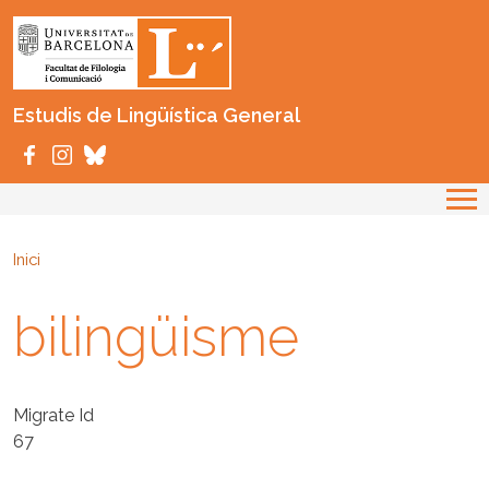
Vés al contingut
Estudis de Lingüística General
Inici
bilingüisme
Migrate Id
67